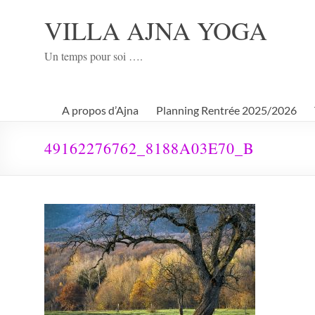
Aller
au
VILLA AJNA YOGA
contenu
Un temps pour soi ….
A propos d’Ajna
Planning Rentrée 2025/2026
49162276762_8188A03E70_B