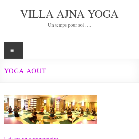
Aller
au
VILLA AJNA YOGA
contenu
Un temps pour soi ….
Menu
YOGA AOUT
Laisser un commentaire