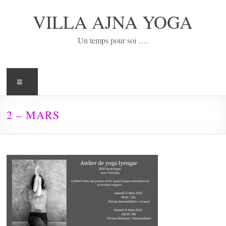
Aller
au
VILLA AJNA YOGA
contenu
Un temps pour soi ….
Menu
2 – MARS