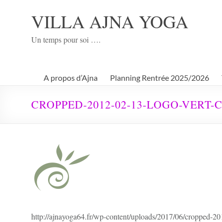
Aller
au
VILLA AJNA YOGA
contenu
Un temps pour soi ….
A propos d’Ajna
Planning Rentrée 2025/2026
CROPPED-2012-02-13-LOGO-VERT-
http://ajnayoga64.fr/wp-content/uploads/2017/06/cropp