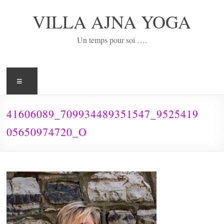
Aller
au
VILLA AJNA YOGA
contenu
Un temps pour soi ….
Menu
41606089_709934489351547_9525419
05650974720_O