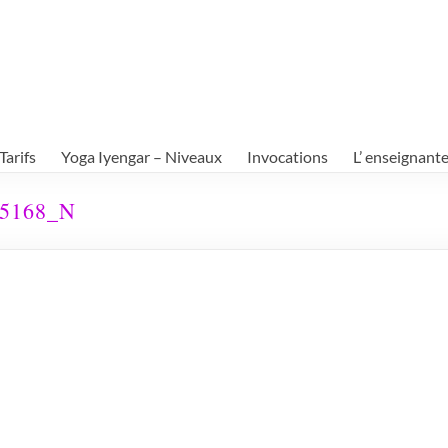
Tarifs
Yoga Iyengar – Niveaux
Invocations
L’ enseignant
85168_N