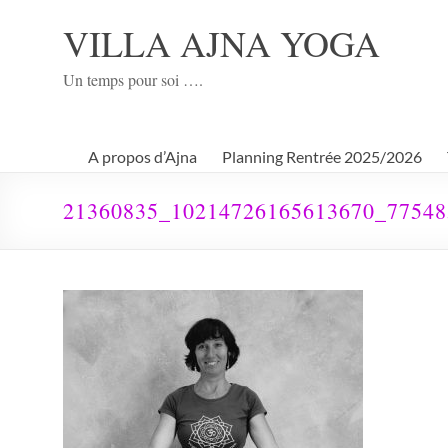
Aller
au
VILLA AJNA YOGA
contenu
Un temps pour soi ….
A propos d’Ajna
Planning Rentrée 2025/2026
21360835_10214726165613670_7754