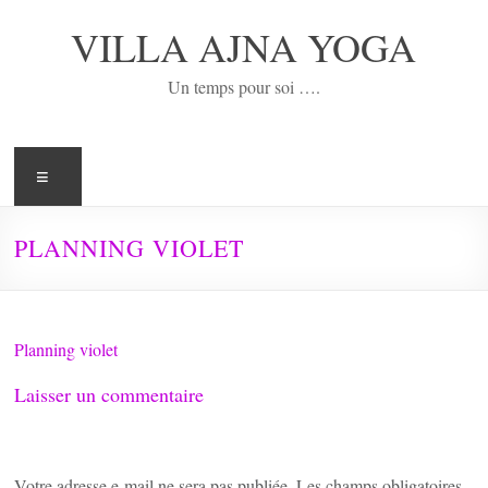
Aller
VILLA AJNA YOGA
au
contenu
Un temps pour soi ….
Menu
PLANNING VIOLET
Planning violet
Laisser un commentaire
Votre adresse e-mail ne sera pas publiée.
Les champs obligatoires